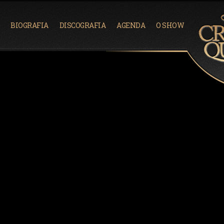
Warning
: A non-numeric value encountered in
/home/c
BIOGRAFIA
DISCOGRAFIA
AGENDA
O SHOW
52